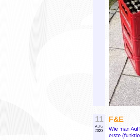
11
F&E
AUG
Wie man Auffo
2023
erste (funkti