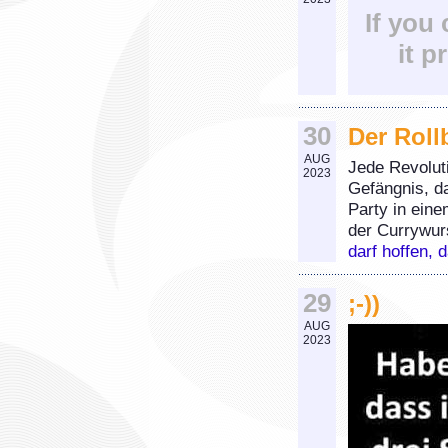
If you
it p
30
Der Roll
AUG
Jede Revoluti
2023
Gefängnis, d
Party in ein
der Currywur
darf hoffen, 
29
;-))
AUG
2023