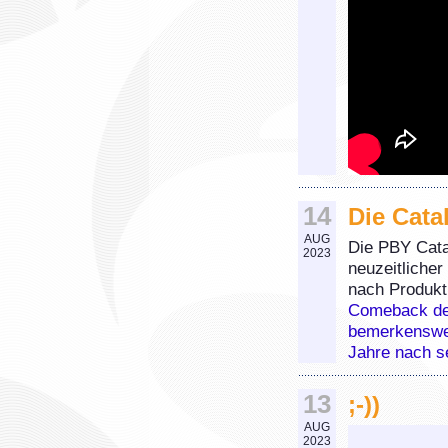
14
Die Cata
AUG
Die PBY Cata
2023
neuzeitlicher
nach Produkti
Comeback der 
bemerkenswer
Jahre nach s
13
;-))
AUG
2023