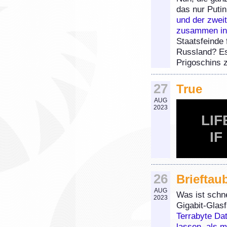
das nur Puti
und der zwei
zusammen in
Staatsfeinde
Russland? Es
Prigoschins 
27
True
AUG
2023
LIF
IF
26
Brieftau
AUG
Was ist schne
2023
Gigabit-Glas
Terrabyte Dat
lassen, als m