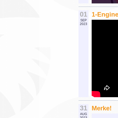
01
1-Engine
SEP
2023
31
Merke!
AUG
2023