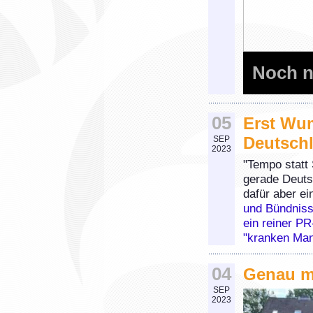
Noch n
05
Erst Wu
Deutsch
SEP
2023
"Tempo statt 
gerade Deuts
dafür aber 
und Bündniss
ein reiner P
"kranken Man
04
Genau m
SEP
2023