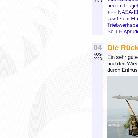
2023
neuem Flügel
+++
NASA-Ele
lässt sein Fl
Triebwerksba
Bei LH sprud
04
Die Rück
AUG
Ein sehr gut
2023
und den Wied
durch Enthus