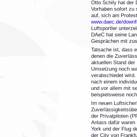
Otto Schily hat der
Vorhaben sofort zu 
auf, sich am Protest
www.daec.de/downfif
Luftsportler unterz
DAeC hat seine Land
Gesprächen mit zus
Tatsache ist, dass 
denen die Zuverläss
aktuellen Stand der
Umsetzung noch war
verabschiedet wird.
nach einem individu
und vor allem mit s
beispielsweise noch
Im neuen Luftsicher
Zuverlässigkeitsüb
der Privatpiloten (
Anlass dafür waren 
York und der Flug d
der City von Frank