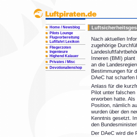
Luftsicherheitsg
Home / Newsblog
Pilots Lounge
Flugvorbereitung
Nach aktuellen Info
Luftfahrt Lexikon
zugehörige Durchfü
Fliegerzoten
Landesluftfahrtbeh
Ingenieure
Highend Kalauer
Inneren (BMI) plant
Privates / Misc
an die Landesregier
Devotionalienshop
Bestimmungen für d
DAeC hat scharfen 
Anlass für die kurz
Pilot unter falsche
erworben hatte. Als
Position, nämlich a
wurden über den neu
Kenntnis gesetzt. I
den Bundesministeri
Der DAeC wird die R