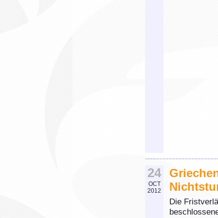
24
Grieche
Nichtstu
OCT
2012
Die Fristverl
beschlossen