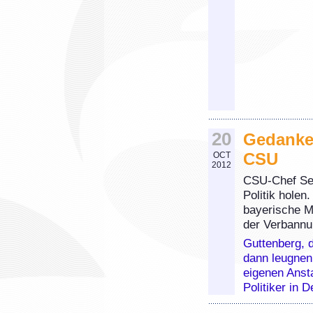
20
Gedanken
CSU
OCT
2012
CSU-Chef See
Politik holen
bayerische M
der Verbannu
Guttenberg, d
dann leugnen
eigenen Anst
Politiker in 