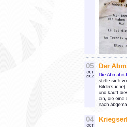
05
Der Abm
OCT
Die Abmahn-I
2012
stelle sich v
Bildersuche) 
und kauft die
ein, die ein
nach abgemah
04
Kriegser
OCT