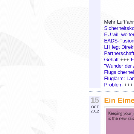
Mehr Luftfa
Sicherheitsko
EU will weit
EADS-Fusion
LH legt Dire
Partnerschaf
Gehalt
+++
F
"Wunder der 
Flugsicherhei
Fluglärm: La
Problem
++
15
Ein Eime
OCT
2012