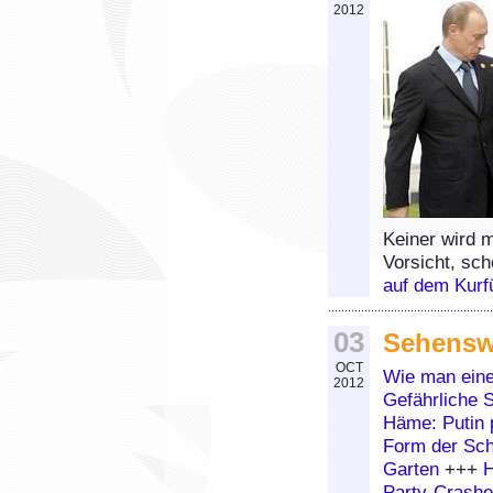
2012
Keiner wird m
Vorsicht, sc
auf dem Kurf
03
Sehensw
OCT
Wie man eine
2012
Gefährliche 
Häme: Putin 
Form der Sc
Garten
+++
H
Party-Crashe