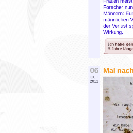
Frauen meist
Forscher nun
Männern: Eun
männlichen V
der Verlust s
Wirkung.
06
Mal nac
OCT
2012