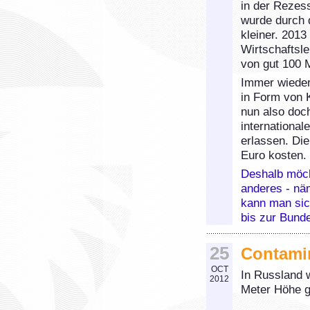
in der Rezess
wurde durch d
kleiner. 2013
Wirtschaftsle
von gut 100 M
Immer wieder
in Form von K
nun also doch
international
erlassen. Di
Euro kosten.
Deshalb möch
anderes - nä
kann man sic
bis zur Bunde
25
Contami
OCT
In Russland 
2012
Meter Höhe g