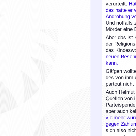
verurteilt.
Hät
das hätte er
Androhung vo
Und notfalls 
Mörder eine 
Aber das ist 
der Religions
das Kindeswo
neuen Besch
kann.
Gäfgen wollt
des von ihm e
partout nicht
Auch Helmut K
Quellen von 
Parteispende
aber auch ke
vielmehr wur
gegen Zahlun
sich also nic