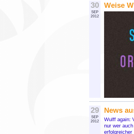
30
Weise W
SEP
2012
29
News au
SEP
Wulff again: 
2012
nur wer auch
erfolgreicher