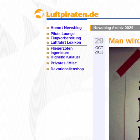
Home / Newsblog
Newsblog Archiv 0029
Pilots Lounge
Flugvorbereitung
29
Man wird 
Luftfahrt Lexikon
OCT
Fliegerzoten
2012
Ingenieure
Highend Kalauer
Privates / Misc
Devotionalienshop