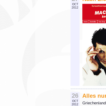
OCT
2012
26
Alles nu
OCT
Griechenlands
2012