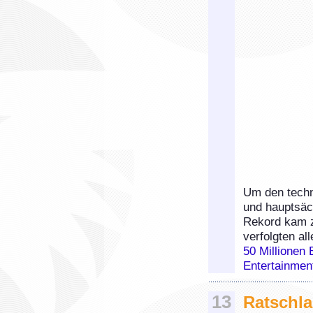
Um den techni
und hauptsäc
Rekord kam z
verfolgten al
50 Millionen 
Entertainmen
13
Ratschla