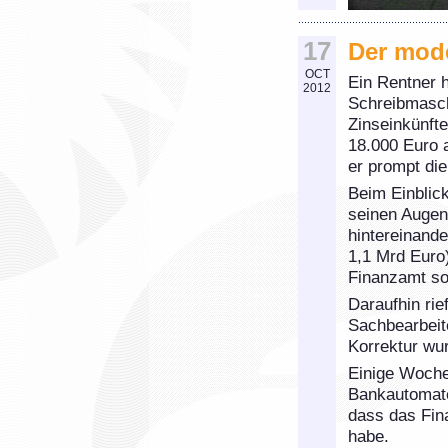
17
Der mode
OCT
Ein Rentner 
2012
Schreibmaschi
Zinseinkünfte
18.000 Euro a
er prompt di
Beim Einblick
seinen Augen 
hintereinand
1,1 Mrd Euro)
Finanzamt so
Daraufhin ri
Sachbearbeite
Korrektur wu
Einige Woche
Bankautomate
dass das Fin
habe.