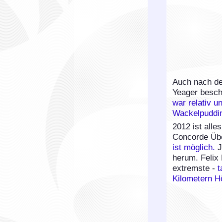
Auch nach de
Yeager besc
war relativ u
Wackelpuddin
2012 ist alle
Concorde Üb
ist möglich.
J
herum. Felix 
extremste -
t
Kilometern H