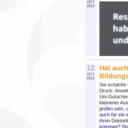
OCT
2012
12
Hat auch
Bildungs
OCT
2012
Sie schämte s
Druck: Annett
Uni-Gutachter
kleineres Au
prüfen sein, 
auch für sie 
ihren Doktorti
kommen? Stat