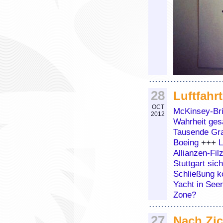
28
Luftfahrt
OCT
McKinsey-Bri
2012
Wahrheit ges
Tausende Gra
Boeing
+++
L
Allianzen-Fil
Stuttgart sic
Schließung ko
Yacht in See
Zone?
27
Nach Zic