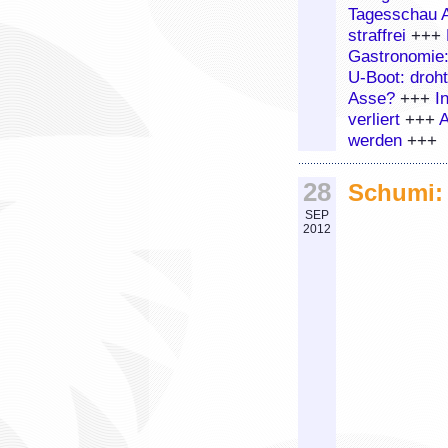
Tagesschau 
straffrei
+++
Gastronomie:
U-Boot: droh
Asse?
+++
I
verliert
+++
A
werden
+++
28
Schumi: 
SEP
2012