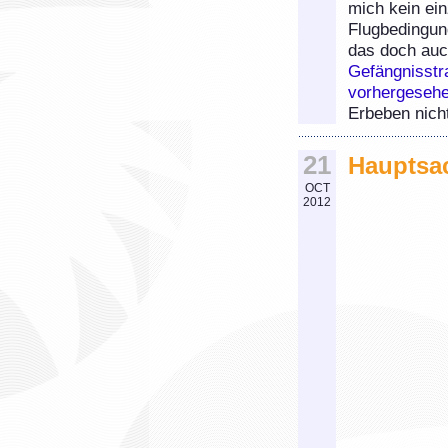
mich kein ein
Flugbedingun
das doch au
Gefängnisstra
vorhergeseh
Erbeben nich
21
Hauptsac
OCT
2012