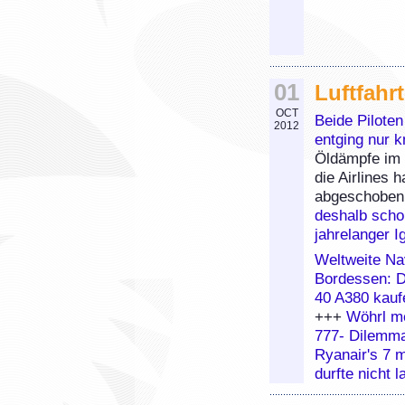
01
Luftfahr
OCT
Beide Pilote
2012
entging nur 
Öldämpfe im 
die Airlines
abgeschobe
deshalb scho
jahrelanger I
Weltweite Na
Bordessen: D
40 A380 kauf
+++
Wöhrl me
777- Dilemm
Ryanair's 7 m
durfte nicht 