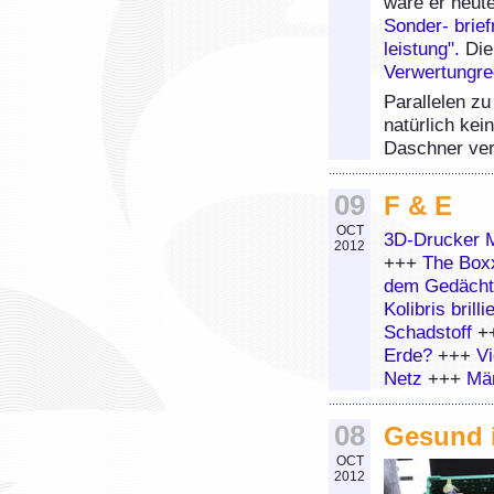
wäre er heute
Sonder- brie
leistung".
Die
Verwertungre
Parallelen z
natürlich kei
Daschner ver
09
F & E
OCT
3D-Drucker 
2012
+++
The Boxx
dem Gedächt
Kolibris bril
Schadstoff
+
Erde?
+++
Vi
Netz
+++
Män
08
Gesund 
OCT
2012