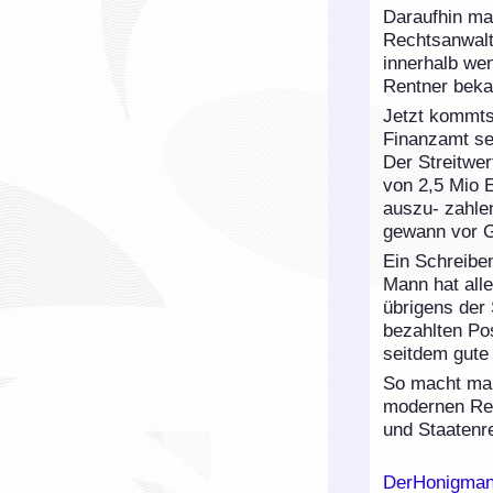
Daraufhin ma
Rechtsanwalt
innerhalb we
Rentner bekam
Jetzt kommts
Finanzamt se
Der Streitwer
von 2,5 Mio 
auszu- zahle
gewann vor G
Ein Schreiben
Mann hat alle
übrigens der
bezahlten Po
seitdem gute
So macht man
modernen Rech
und Staatenre
DerHonigman