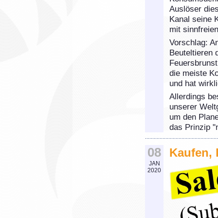
Auslöser dies
Kanal seine 
mit sinnfreie
Vorschlag: A
Beuteltieren 
Feuersbrunst
die meiste K
und hat wirkl
Allerdings be
unserer Welt
um den Plane
das Prinzip "
08
Kaufen, k
JAN
2020