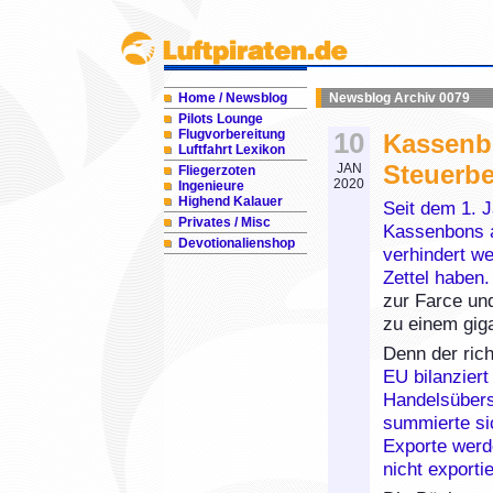
Home / Newsblog
Newsblog Archiv 0079
Pilots Lounge
Flugvorbereitung
10
Kassenb
Luftfahrt Lexikon
Steuerbe
JAN
Fliegerzoten
2020
Ingenieure
Highend Kalauer
Seit dem 1. 
Privates / Misc
Kassenbons a
Devotionalienshop
verhindert we
Zettel haben.
zur Farce un
zu einem gig
Denn der ric
EU bilanzier
Handelsübers
summierte si
Exporte werde
nicht exportie