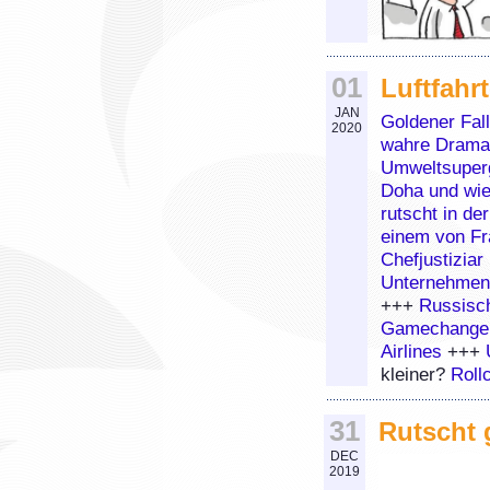
01
Luftfahr
JAN
Goldener Fal
2020
wahre Drama 
Umweltsuperg
Doha und wie
rutscht in de
einem von Fr
Chefjustizia
Unternehmen
+++
Russisch
Gamechanger
Airlines
+++
kleiner?
Roll
31
Rutscht g
DEC
2019