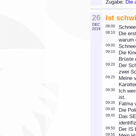
Zugabe:
Die 
26
Ist schw
DEC
08:00
Schnee
2019
08:10
Die ers
warum d
09:00
Schneef
09:15
Die Kin
Brüste 
09:20
Der Sch
zwei Sc
09:25
Meine v
Karotte
09:30
Ich wer
ist.
09:35
Fatma v
09:40
Die Pol
09:45
Das SEK
identifi
09:50
Der IS
09:55
Mein Ha