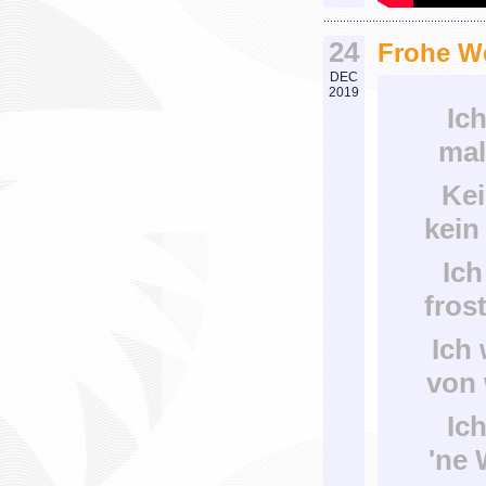
24
Frohe We
DEC
2019
Ic
mal
Kei
kein
Ich
fros
Ich 
von 
Ic
'ne 