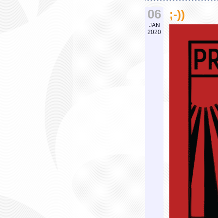
06
;-))
JAN
2020