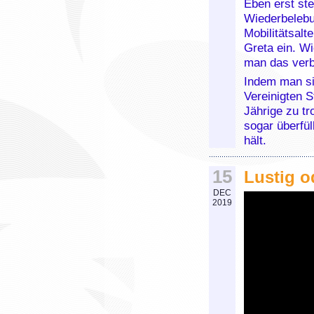
Eben erst st
Wiederbelebu
Mobilitätsalt
Greta ein. W
man das ver
Indem man si
Vereinigten S
Jährige zu tr
sogar überfül
hält.
15
Lustig o
DEC
2019