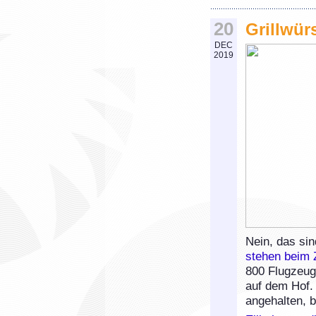
20
Grillwür
DEC
2019
Nein, das s
stehen beim Z
800 Flugzeuge
auf dem Hof. 
angehalten, b