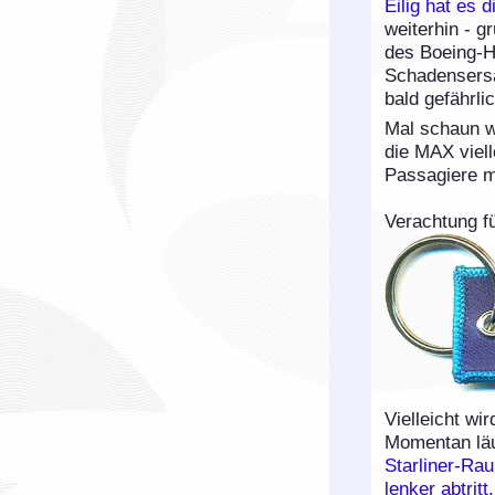
Eilig hat es 
weiterhin - g
des Boeing-H
Schadensersa
bald gefährli
Mal schaun w
die MAX viel
Passagiere mi
Verachtung fü
Vielleicht wi
Momentan läu
Starliner-Rau
lenker abtrit