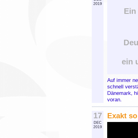
2019
Ein
Deu
ein 
Auf immer ne
schnell verst
Dänemark, hi
voran.
17
Exakt so 
DEC
2019