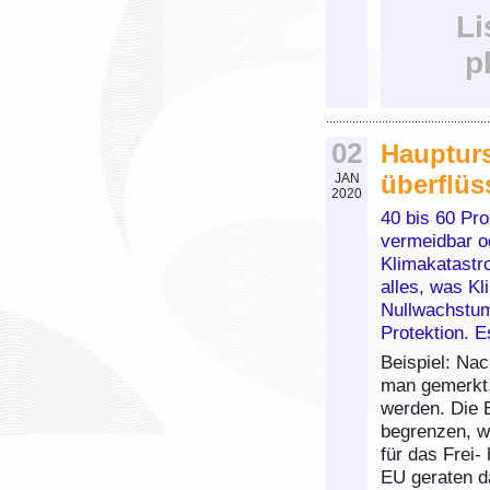
Li
p
02
Haupturs
überflüs
JAN
2020
40 bis 60 Pro
vermeidbar o
Klimakatastro
alles, was Kl
Nullwachstum
Protektion. E
Beispiel: Nac
man gemerkt,
werden. Die E
begrenzen, w
für das Frei
EU geraten d